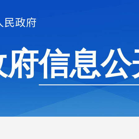
政府信息公