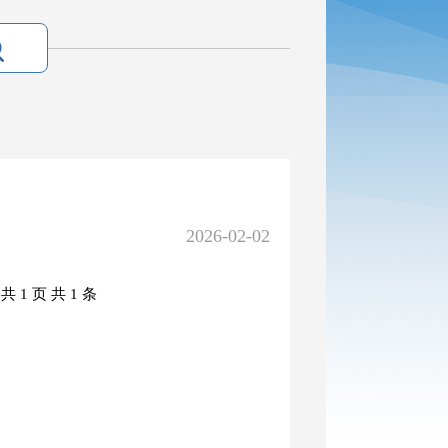
2026-02-02
共 1 页
共 1 条