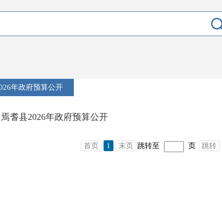
2026年政府预算公开
焉耆县2026年政府预算公开
首页
1
末页
跳转至
页
跳转