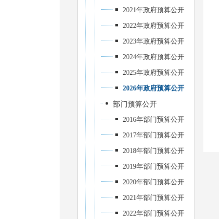
2021年政府预算公开
2022年政府预算公开
2023年政府预算公开
2024年政府预算公开
2025年政府预算公开
2026年政府预算公开
部门预算公开
2016年部门预算公开
2017年部门预算公开
2018年部门预算公开
2019年部门预算公开
2020年部门预算公开
2021年部门预算公开
2022年部门预算公开