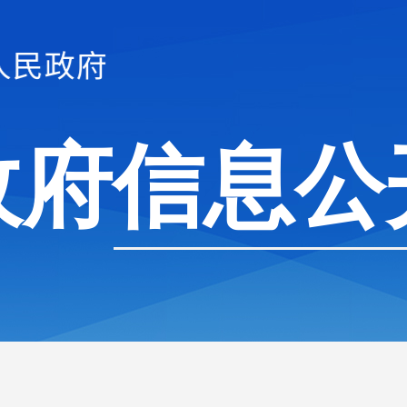
政府信息公