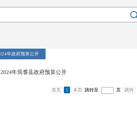
2024年政府预算公开
2024年焉耆县政府预算公开
首页
1
末页
跳转至
页
跳转