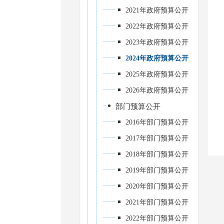
2021年政府预算公开
2022年政府预算公开
2023年政府预算公开
2024年政府预算公开
2025年政府预算公开
2026年政府预算公开
部门预算公开
2016年部门预算公开
2017年部门预算公开
2018年部门预算公开
2019年部门预算公开
2020年部门预算公开
2021年部门预算公开
2022年部门预算公开