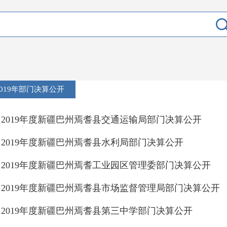
2019年部门决算公开
2019年度新疆巴州焉耆县交通运输局部门决算公开
2019年度新疆巴州焉耆县水利局部门决算公开
2019年度新疆巴州焉耆工业园区管理委部门决算公开
2019年度新疆巴州焉耆县市场监督管理局部门决算公开
2019年度新疆巴州焉耆县第三中学部门决算公开