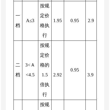
按规
一
定价
A≤
3
1.95
0.95
2.9
档
格执
行
按规
定价
二
3
<
Ａ
格的
0.95
档
<
4.5
1.5
2.92
3.9
倍执
行
按规