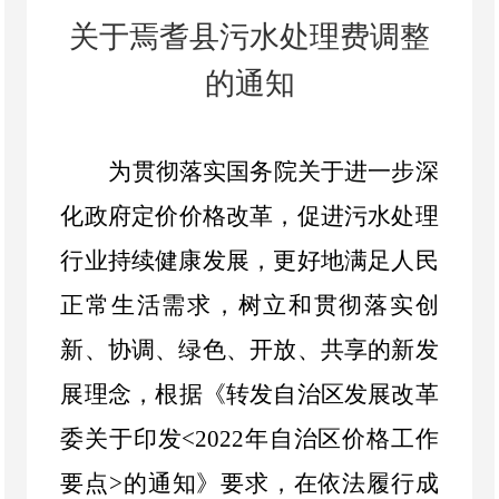
关于焉耆县污水处理费调整
的通知
为贯彻落实国务院关于进一步深
化
政府定价
价格改革，促进
污水处理
行业
持续健康发展，更好
地满足人民
正常生活需求
，
树立和贯彻落实创
新、协调、绿色、开放、共享的新发
展理念，
根
据《转发自治区发展改革
委关于印发
<
2022
年自治区价格工作
要点
>
的通知》要
求，
在依法履行成