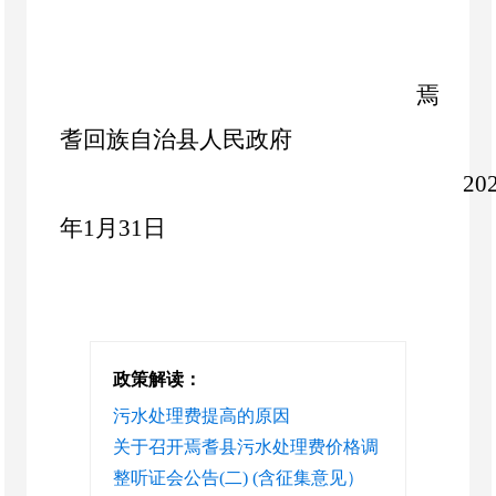
焉
耆
回族自治县人民政府
20
年
1
月
31
日
政策解读：
污水处理费提高的原因
关于召开焉耆县污水处理费价格调
整听证会公告(二) (含征集意见）