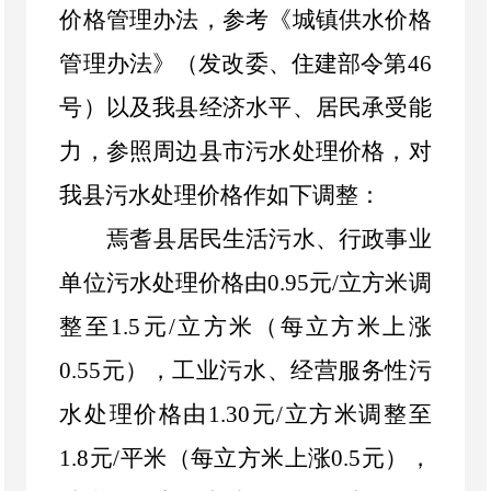
价格管理办法，参考《城镇供水价格
管理办法》
（
发改委、住建部令第
46
号）以及我县经济水平、居民承受能
力，参照周边县市污水处理价格，对
我县污水处理价格作如下调整：
焉耆县居民生活污水、行政事业
单位污水处理价格由
0.95
元
/
立方米调
整至
1.5
元
/
立方米
（
每立方米上涨
0.55
元），工业污水、经营服务性污
水处理价格由
1.30
元
/
立方米调整至
1.8
元
/
平米
（
每立方米上涨
0.5
元），