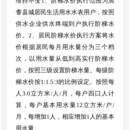
维持不变
1
、阶梯水价执行范围为焉
耆县城居民生活用水水表用户，按照
供水企业供水终端到户执行阶梯水
价。
2
、居民阶梯水价执行方案将水
价根据居民每月用水量分为三个档
次，以用水量从低到高实行阶梯水
价，按照三级设置阶梯水量。每级阶
梯水价按
1:1.5:3
的比例设定。按照每
人
3.0
立方米
/
人
/
月，每户四口人计
算，每户基本用水量
12
立方米
/
户
/
月，每增加
1
人，相应增加
1
人的基本
用水量。