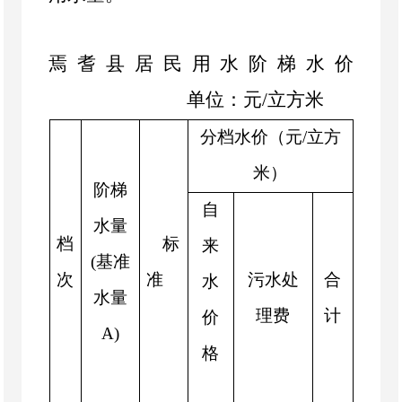
焉耆县居民用水阶梯水价
单位：元
/
立方米
分档水价
（
元
/
立方
米
）
阶梯
自
水量
档
标
来
(
基准
次
准
污水处
合
水
水量
理费
计
价
A)
格