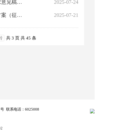
关于公开征求《河北巴州生态产业园产业发展规划（征求意见稿）》意见的公告
2025-07-24
关于公开征求《巴州焉耆县2025年南河路改造项目实施方案（征求意见稿）》的意见征集结果
2025-07-21
转
共 3 页
共 45 条
8号
联系电话：6025008
02