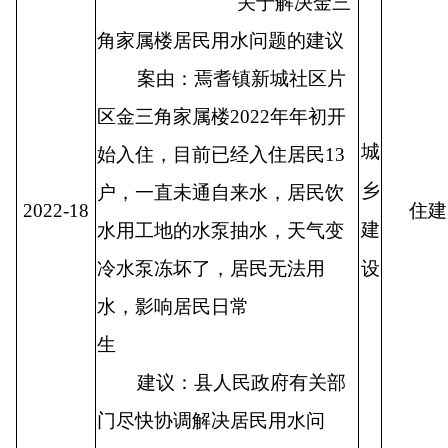
关于解决金三
角家属楼居民用水问题的建议
案由：焉耆镇新城社区片
区金三角家属楼
2022
年年初开
城
始入住，目前已经入住居民
13
乡
户，一直未通自来水，居民饮
2022-18
住建
建
水用工地的水泵抽水，
天气变
冷水泵冻坏了，居民无法用
设
水，影响居民日常
生
建议：县人民政府有关部
门尽快协调解决居民用水问