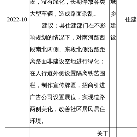
设，没有绿化，长期停放各类
城
大型车辆，造成路面杂乱。
乡
2022-10
住建
建议：县住建部门在不影
建
响规划的情况下，对南河路西
设
段南北两侧、东段北侧沿路距
离路面非建设空地进行绿化；
在人行道外侧设置隔离铁艺围
栏，制作宣传牌匾，招商引进
广告公司设置展位，实现道路
两侧美化，改善社区居民居住
环境。
关于