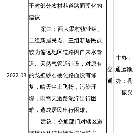
于对部分农村巷道路面硬化的
建议
案由：西大渠村牧业组、
二组新居民点、三组新居民点
较为偏远地区道路因自来水管
主办：
道、天然气管道铺设，对原有
交
通运输
2022-08
的戈壁砂石硬化路面没有修
通
办：县
复，晴天尘土飞扬，污染环
振兴
境，雨雪天道路泥泞出行困
难，造成居民出行困难。
建议：交通部门对辖区道