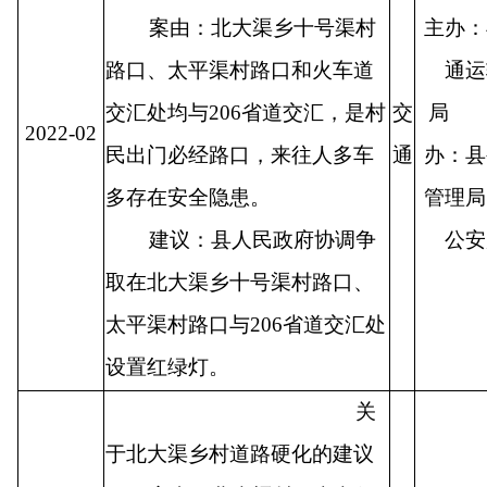
案由：北大渠乡十号渠村
主办：
路口、太平渠村路口和火车道
通运
交汇处均与206省道交汇，是村
交
局
2022-02
民出门必经路口，来往人多车
通
办：县
多存在安全隐患。
管理局
建议：县人民政府协调争
公安
取在北大渠乡十号渠村路口、
太平渠村路口与206省道交汇处
设置红绿灯。
关
于北大渠乡村道路硬化的建议