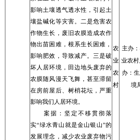
影响土壤透气透水性，引起土
壤盐碱化等灾害。二是危害农
作物生长，废旧农膜造成农作
物出苗困难，根系生长困难，
农
主办：
影响肥效，导致减产。三是破
业
业农村
坏人居环境，田边地头废弃的
农
办：生
农膜随风漫天飞舞，甚至滞留
村
境
在房前屋后、树梢花坛，严重
影响我们人居环境。
案据：坚定不移贯彻落
实
“
绿水青山就是金山银山
”
的
发展理念，减少农业废弃物污