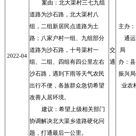
案由：北大渠村三七九组
道路为沙石路，北大渠村八
组，二组新居民点道路为土
主办：
路；八家户村一组、九组部分
通运
道路为沙石路，十号渠村一
交
局
2022-04
组、二组、四组有四公里左右
通
办：县
沙石路，遇到下雨等天气农民
振兴局
出行不便，各族群众急切希望
业农
改善人居环境。
建议：希望上级相关部门
协调解决北大渠乡道路硬化问
题，打通最后一公里。