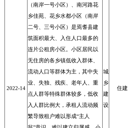
（南岸一号小区）、南河路花
乡佳苑、花乡水都小区（南岸
二号、三号小区）是焉耆县建
筑面积最大、入住人口最多的
连片公租房小区。小区居民以
无住房的各乡镇低收入群体、
流动人口等群体为主，其中失
城
业、失独、残疾、老年人、重
乡
2022-14
住建
点人群等特殊群体较多，低收
建
入人群比例大，承租人流动频
设
繁导致租户难以形成
“
主人
翁
”
意识，难以建立归属感。小