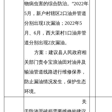
物病虫害的综合防治。
”2022
年
5
月，新户村辖区
2
口油井管道
分别出现
1
次漏油；
2022
年
5
月、
6
月，西大渠村
1
口油井管
道分别出现
2
次漏油。
方案：建议县人民政府相
关部门责令宝浪油田对油井及
输油管道线路进行维修保养，
防止漏油情况发生，保护生态
环境。
关
于防渗渠破损需要维修的建议