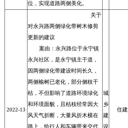
位，实现道路两侧美化。
关于
对永兴路两侧绿化带树木修剪
更新的建议
案由：永兴路位于永宁镇
永兴社区，是永宁镇主干道，
因两侧绿化带建设时间长久，
两侧榆树已老化，部分侧枝干
枯，不但影响了道路环境绿化
城
和环境面貌，且枯枝经常因大
乡
2022-13
住建
风天气折断，大量风折木横在
建
路上，给行人和车辆带来交代
设