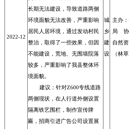
长期无法建设，导致道路两侧
环境面貌无法改善，严重影响
城
主办：
居民人居环境，通过发动村民
乡
局 协
2022-12
整治，取得了一些效果，但因
建
自然资
不能建设，荒地、无围墙院落
设
（林草
较多，严重影响了我县整体环
境面貌。
建议：针对
Z600
专线道路
两侧现状，在人行道外侧设置
隔离铁艺围栏，制作宣传牌
匾，招商引进广告公司设置展