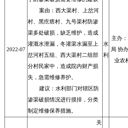
案由：西大渠村、上岔河
村、黑疙瘩村、九号渠村防渗
渠多处破损，缺乏维护，造成
主办：
灌溉水泄漏，冬灌渠水漏至上
水
2022-07
局 协
岔河村五组、西大渠村二组部
利
业农
分村民家中，造成院内财产损
失，急需维修养护。
建议：水利部门对辖区防
渗渠破损情况进行摸排，分类
制定维修保养措施。
关