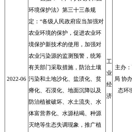
环境保护法》第三十三条规
定：
“
各级人民政府应当加强对
农业环境的保护，促进农业环
境保护新技术的使用，加强对
农业污染源的监测预警，统筹
工
有关部门采取措施，防治土壤
主办：
业
2022-06
污染和土地沙化、盐渍化、贫
局 协
经
瘠化、石漠化、地面沉降以及
态环
济
防治植被破坏、水土流失、水
体富营养化、水源枯竭、种源
灭绝等生态失调现象，推广植