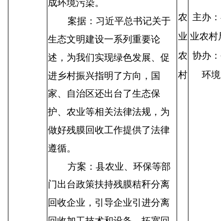
成环境污染。
农
主办：
案据：习近平总书记关于
业
业农
生态文明建设一系列重要论
农
协办：
述，为我们实现绿色发展、促
村
环境
进乡村振兴指明了方向，国
家、自治区还出台了生态保
护、农业等相关法律法规，为
做好残膜回收工作提供了法律
遵循。
方案：县农业、环保等部
门出台政策扶持残膜秸秆分离
回收企业，引导企业引进分离
回收加工技术和设备，拓宽回