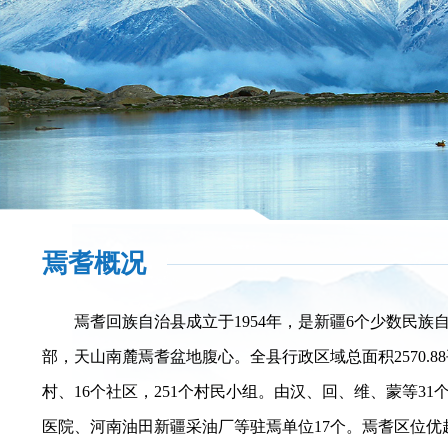
焉耆概况
焉耆回族自治县成立于1954年，是新疆6个少数民
部，天山南麓焉耆盆地腹心。全县行政区域总面积2570.8
村、16个社区，251个村民小组。由汉、回、维、蒙等3
医院、河南油田新疆采油厂等驻焉单位17个。焉耆区位