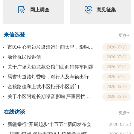
网上调查
意见征集
来信选登
更多+
市民中心旁边垃圾清运时间太早，影响休息。
2026-07-29
噪音扰民投诉信
2026-07-02
关于广场旁边龙苑公馆门面商铺停车问题
2026-07-02
焉耆街道路灯昏暗，对行人及车辆出行带来安全隐患！
2026-07-02
金粮路佳和上城小区拒开小区后门
2026-06-29
关于小区附近长期噪音影响 严重困扰生活的问题
2026-06-29
在线访谈
更多+
更多+
新疆举行“开局起步‘十五五’”新闻发布会
2026-07-22