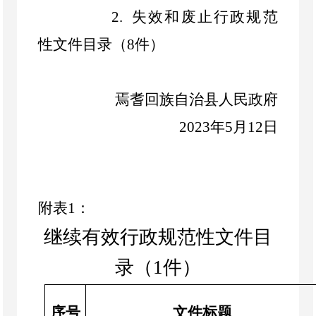
2.
失效和废止行政规范
性文件目录（
8
件）
焉耆
回族自治
县人民政府
202
3
年
5
月
12
日
附表
1
：
继续有效
行政规范性文件目
录（
1
件）
序号
文件标题