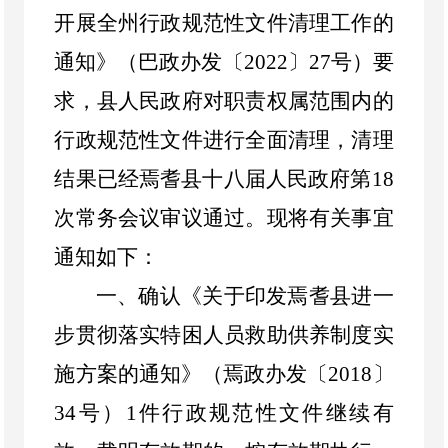
开展全州行政规范性文件清理工作的
通知》（巴政办发
〔
20
22
〕
27
号）
要
求，
县
人民政府
对
职责权属范围
内的
行政规范性文件进行全面清理
，清理
结果已经焉耆县十八届人民政府第
18
次常务会议审议通过。
现
将有关事宜
通知如下
：
一、确认《关于印发焉耆县进一
步贯彻落实特困人员救助供养制度实
施方案的通知》（焉政办发〔
2018
〕
34
号）
1
件行政规范性文件继续有