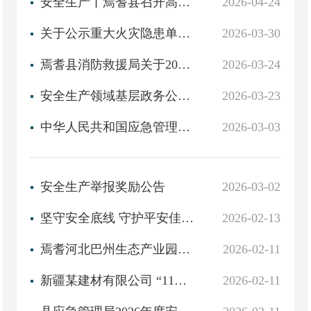
安全生产丨焉耆县召开高层建筑消防安全综合治理现场会
2026-04-24
关于公示重大火灾隐患单位的公告
2026-03-30
焉耆县消防救援局关于2026年第一季度消防安全重点单位及火灾高危单位备案情况的报告
2026-03-24
安全生产领域基层政务公开标准目录
2026-03-23
中华人民共和国应急管理部令（第18号）安全生产违法行为行政处罚办法
2026-03-03
安全生产举报奖励公告
2026-03-02
坚守安全底线 守护平安佳节——焉耆县领导督导检查节前安全生产工作
2026-02-13
焉耆河北巴州生态产业园新疆某生物科技有限公司“2·14”一般机械伤害事故整改和防范措施落实情况评估报告
2026-02-11
新疆某建材有限公司 “11・29”一般车辆伤害生产安全事故调查报告
2026-02-11