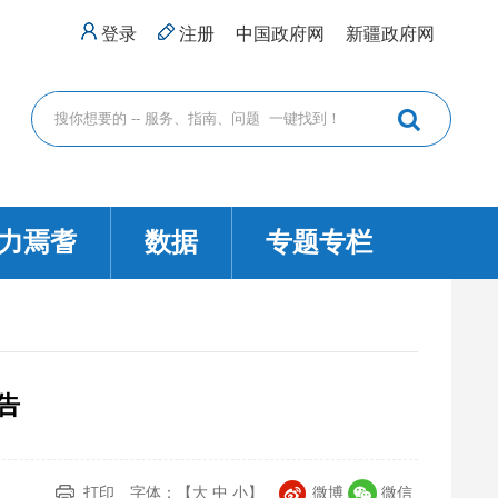
登录
注册
中国政府网
新疆政府网
力焉耆
数据
专题专栏
告
打印
字体：【
大
中
小
】
微博
微信