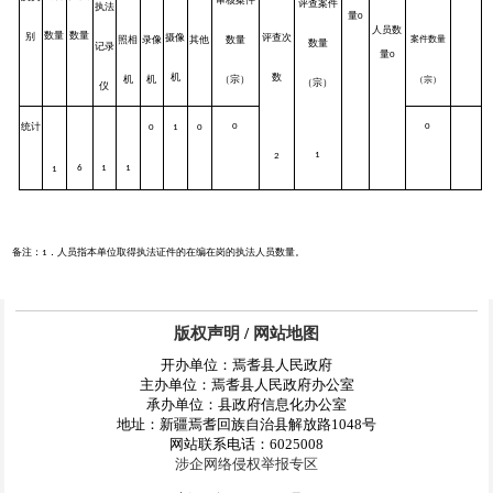
评查案件
执法
量
0
人员数
数量
数量
别
摄像
评查次
数量
照相
录像
其他
案件数量
数量
记录
量
0
机
数
（宗）
机
机
（宗）
（宗）
仪
统计
0
0
0
1
0
1
2
6
1
1
1
备注：
．人员指本单位取得执法证件的在编在岗的执法人员数量。
1
版权声明
/
网站地图
开办单位：焉耆县人民政府
主办单位：焉耆县人民政府办公室
承办单位：县政府信息化办公室
地址：新疆焉耆回族自治县解放路1048号
网站联系电话：6025008
涉企网络侵权举报专区