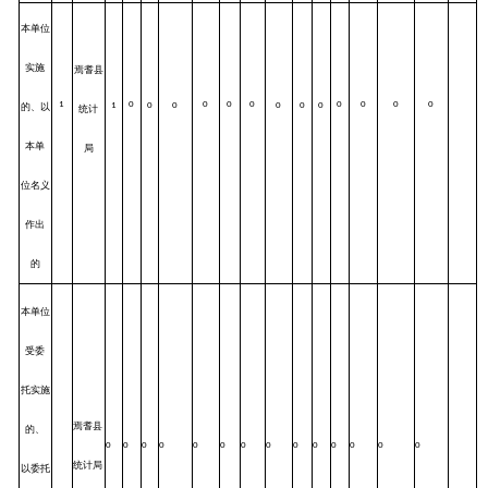
本单位
实施
焉耆县
1
0
0
0
0
0
0
0
0
的、以
1
0
0
0
0
0
统计
本单
局
位名义
作出
的
本单位
受委
托实施
焉耆县
的、
0
0
0
0
0
0
0
0
0
0
0
0
0
0
统计局
以委托