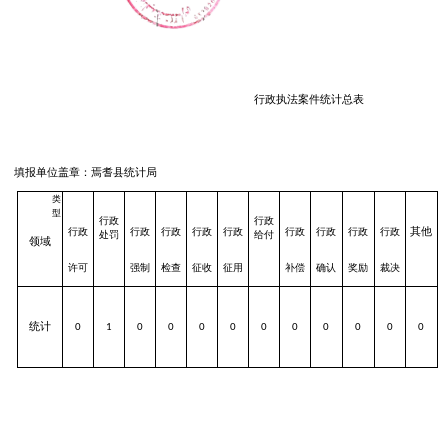
行政执法案件统计总表
填报单位盖章：焉耆县统计局
类
型
行政
行政
其他
行政
行政
行政
行政
行政
行政
行政
行政
行政
处罚
给付
领域
许可
强制
检查
征收
征用
补偿
确认
奖励
裁决
统计
0
1
0
0
0
0
0
0
0
0
0
0