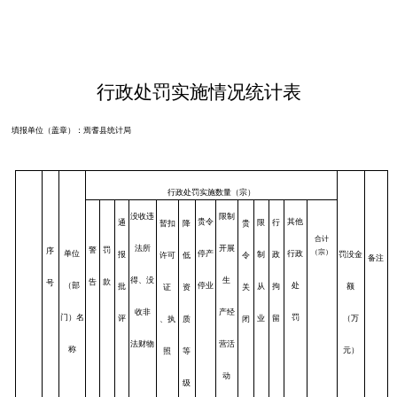
行政处罚实施情况统计表
填报单位（盖章）：焉耆县统计局
行政处罚实施数量（宗）
限制
没收违
贵令
其他
通
限
行
暂扣
降
贵
合计
开展
法所
警
罚
序
（宗）
停产
行政
单位
报
制
政
罚没金
许可
低
令
备注
生
得、没
告
款
号
停业
处
（部
批
从
拘
额
证
资
关
产经
收非
罚
门）名
评
业
留
（万
、执
质
闭
营活
法财物
称
元）
照
等
动
级