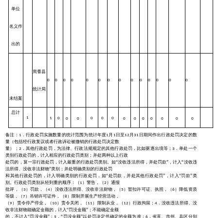
单位
名义作
出的
焉耆县
0
0
0
0
0
0
0
0
0
0
0
0
0
0
统计局
未结案
总计
1
1
0
0
0
0
0
0
0
0
0
0
0
0
0
备注：
．行政处罚实施数量的统计范围为统计年度
月
日至
月
日期间作出行政处罚决定的数
1
1
1
12
31
量（包括经行政复议或者行政诉讼被撤销的行政处罚决定数
量）；
．其他行政处罚，为法律、行政法规规定的其他行政处罚，比如驱逐出境等；
．单处一个
2
3
类别行政处罚的，计入相应的行政处罚类别；并处两种以上行政
处罚的，算一宗行政处罚，计入最重的行政处罚类别。如
“没收违法所得，并处罚款”，计入“没收违
法所得、没收非法财物”类别；并处明确类别的行政处罚
和其他行政处罚的，计入明确类别的行政处罚，如
“处罚款，并处其他行政处罚”，计入“罚款”类
别。行政处罚类别从轻到重的顺序：（
）警告，（
）通报
1
2
批评，（
）罚款，（
）没收违法所得、没收非法财物，（
）暂扣许可证、执照，（
）降低资质
3
4
5
6
等级，（
）吊销许可证件，（
）限制开展生产经营活动，
7
8
（
）责令停产停业，（
）责令关闭，（
）限制从业，（
）行政拘留；
．没收违法所得、没
9
10
11
12
4
收非法财物能确定金额的，计入
“罚没金额”；不能确定金额
的，不计入
“罚没金额”；
．
“罚没金额”以处罚决定书确定的金额为准；
．省直、市州、县区分别
5
6