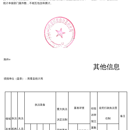
统计本级部门案件数，不相互包含和累计。
附件
9
其他信息
填报单位（盖章）：焉耆县统计局
执法装备
案卷评查
追究行政执法责
经投
重大执法
诉举
备注
任制
执法
执法
领域
决定法制
报立
案数
机构
人员
及类
审核案件