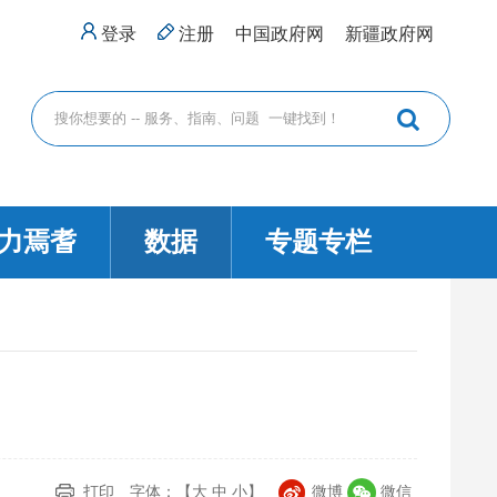
登录
注册
中国政府网
新疆政府网
力焉耆
数据
专题专栏
打印
字体：【
大
中
小
】
微博
微信