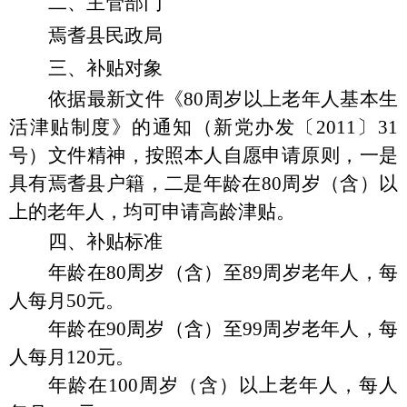
二、主管部门
焉耆县民政局
三、补贴对象
依据最新文件《
80
周岁以上老年人基本生
活津贴制度》的通知（新党办发〔
2011
〕
31
号）文件精神，按照本人自愿申请原则，一是
具有焉耆县户籍，二是年龄在
80
周岁（含）以
上的老年人，均可申请高龄津贴。
四、补贴标准
年龄在
80
周岁（含）至
89
周岁老年人，每
人每月
50
元。
年龄在
90
周岁（含）至
99
周岁老年人，每
人每月
120
元。
年龄在
100
周岁（含）以上老年人，每人