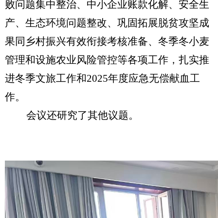
败问题集中整治、中小企业账款化解、安全生
产
、生态环境问题整改、巩固拓展脱贫攻坚成
果同乡村振兴有效衔接考核准备、冬季冬小麦
管理和设施农业风险管控等
各
项工作
，
扎实推
进冬季文旅工作
和
2025
年度应急无偿献血工
作。
会议还研究了其他议题。