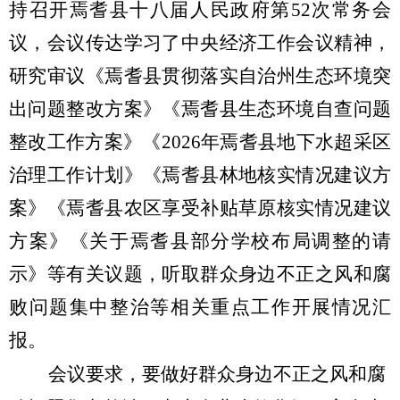
持召开焉耆县十八届人民政府第
5
2
次常务会
议，
会议
传达学习了中央经济工作会议精神
，
研究审议《焉耆县贯彻落实自治州生态环境突
出问题整改方案》《焉耆县生态环境自查问题
整改工作方案》《
2026
年焉耆县地下水超采区
治理工作计划》《焉耆县林地核实情况建议方
案》《焉耆县农区享受补贴草原核实情况建议
方案》《关于焉耆县部分学校布局调整的请
示》
等有关议题，听取
群众身边不正之风和腐
败问题集中整治等
相关重点工作开展情况汇
报。
会议要求，
要
做好群众身边不正之风和腐