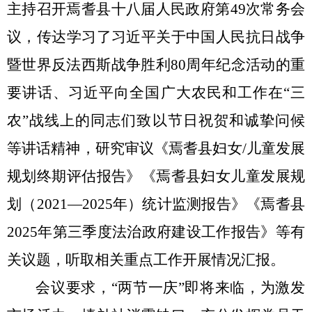
主持召开焉耆县十八届人民政府第
4
9
次常务会
议，传达学习
了
习近平关于中国人民抗日战争
暨世界反法西斯战争胜利
80
周年纪念活动的重
要讲话
、习近平向全国广大农民和工作在
“三
农”战线上的同志们致以节日祝贺和诚挚问候
等讲话精神
，研究
审议
《焉耆县妇女
/
儿童发展
规划终期评估报告》《焉耆县妇女儿童发展规
划（
2021
—
2025
年）统计监测报告》《焉耆县
2025
年第三季度法治政府建设工作报告》
等有
关议题，
听取相关重点工作开展情况汇报。
会议要求，
“两节一庆”即将来临，为激发