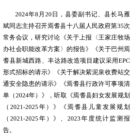
202
4
年
8
月
20
日，县委副书记、县长马雁
斌同志主持召开
焉耆县十八届
人民政府第
35
次
常务会议，
研究讨论《关于上报〈王家庄牧场
办社会职能改革方案〉的报告》《关于巴州焉
耆县新城西路、丰达路改造项目建议采用
EPC
形式招标的请示》《关于解决紫泥泉收费站交
通安全隐患的请示》《焉耆县行政许可事项清
单（
2024
年）》，听取
《焉耆县妇女发展规划
（
2021-2025
年）》《焉耆县儿童发展规划
（
2021-2025
年）》、
2023
年度统计监测报
告。