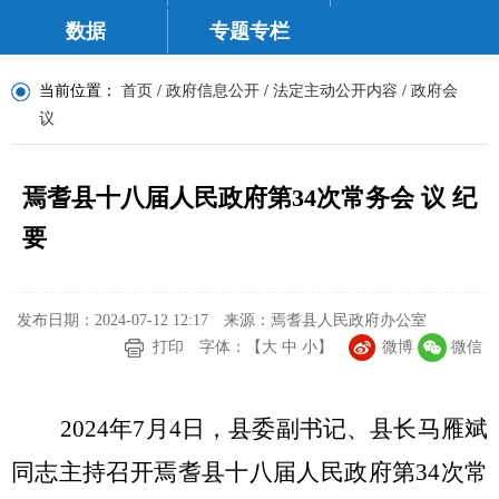
数据
专题专栏
当前位置：
首页
/
政府信息公开
/
法定主动公开内容
/
政府会
议
焉耆县十八届人民政府第34次常务会 议 纪
要
发布日期：2024-07-12 12:17
来源：焉耆县人民政府办公室
打印
字体：【
大
中
小
】
微博
微信
202
4
年
7
月
4
日，县委副书记、县长马雁斌
同志主持召开
焉耆县十八届
人民政府第
34
次
常