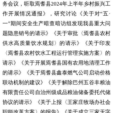
务会议，听取焉耆县
2024
年上半年乡村振兴工
作开展情况通报》，研究讨论
《关于对
“
五
·
一
”
期间安全生产暗查暗访组发现我县重大问
题隐患销号的请示》《关于审批〈焉耆县农村
供水高质量饮水规划〉的请示》
《关于印发
〈焉耆县农村饮水工程运行管理实施方案〉的
请示》《关于开展焉耆县国有农用地清理工作
的请示》《关于焉耆县鑫泰燃气公司启动价格
联动机制的建议》《关于解除巴州五谷丰粮油
有限责任公司自治州级成品粮油储备委托代储
协议的请示》
《关于上报
〈
王家庄牧场办社会
职能改革方案
〉
的报告》《关于成立三家无字