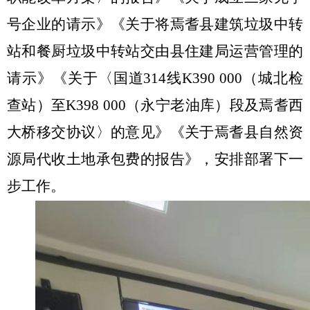
号企业的请示》
《关于将焉耆县建筑垃圾中转
站和餐厨垃圾中转站交由县住建局运营管理的
请示》《关于〈国道
314
线
K390 000
（城北检
查站）至
K398 000
（永宁老油库）段及焉耆西
大桥移交协议〉的意见》《关于焉耆县自然资
源局代收土地承包费的报告》
，安排部署下一
步工作。