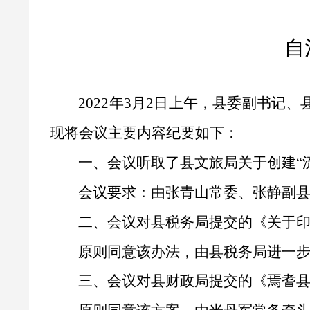
自
202
2
年
3
月
2
日
上
午，县委副书记、
现将会议主
要内容纪要如下：
一、
会议
听取了县文旅局关
于
创建
“
会议要求：由张青山常委、张静副
二、会议对
县税务局
提交的
《关于
原则同意该办法，由县税务局进一
三、会议对县财政局提交的《焉耆