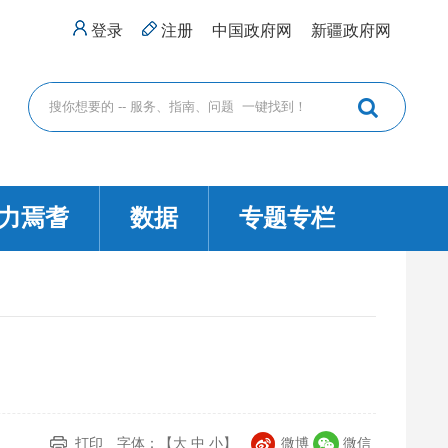
登录
注册
中国政府网
新疆政府网
力焉耆
数据
专题专栏
打印
字体：【
大
中
小
】
微博
微信