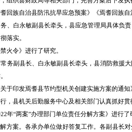
头，组织
县财政局
等相关部门，完善方案后下发执
焉耆回族自治县防汛抗旱应急预案》《焉耆回族自
常务、
白永敏
副县长牵头，
县应急管理局
具体负责
贯彻落实。
《禁火令》
进行了研究。
军
常务副县长、
白永敏
副县长牵头，县消防救援大
作。
《关于印发焉耆县节约型机关创建实施方案的通知
执行，
县机关后勤服务中心
及相关部门认真抓好贯
022
年“两案”办理部门单位责任分解方案》进行了
分解方案。各承办单位做好答复工作。各副县长