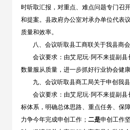
时听取汇报，对重点、难点问题专门召
和提案。县政府办公室对承办单位代表
质量和效率。
八、会议听取县工商联关于我县商
会议要求：
由
艾尼玩
·阿不来提
副县
数量服从质量，进一步抓好行业协会健
九、会议听取县商工局关于申创我
会议要求：
由
艾尼玩
·阿不来提
副
县
标体系，明确总体思路、重点任务、保
力争今年完成申创工作
；
二是
申创工作