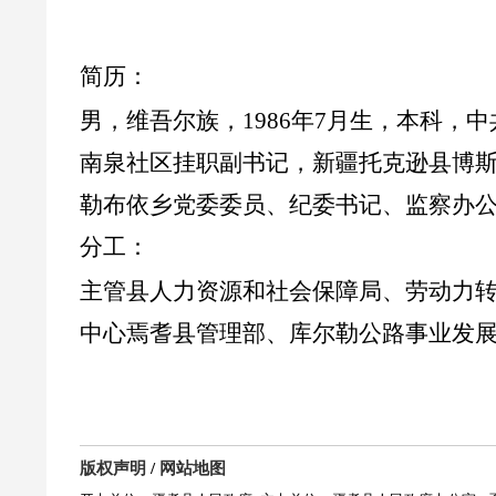
简历：
男，维吾尔族，
1986
年
7
月生，本科，中
南泉社区挂职副书记，新疆托克逊县博
勒布依乡党委委员、纪委书记、监察办
分工：
主管
县
人力资源和社会保障局、劳动力
中心焉耆县管理部、库尔勒公路事业发
版权声明
/
网站地图