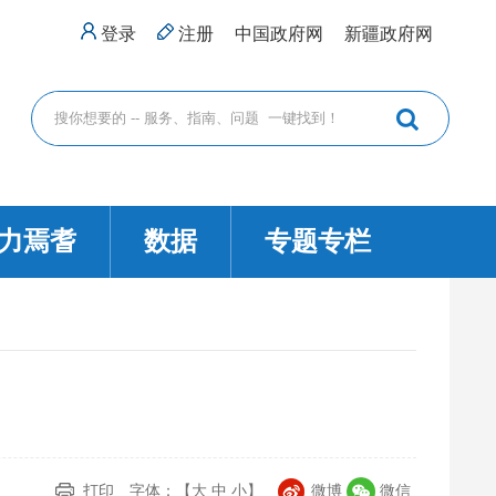
登录
注册
中国政府网
新疆政府网
力焉耆
数据
专题专栏
打印
字体：【
大
中
小
】
微博
微信