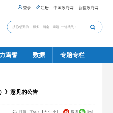
登录
注册
中国政府网
新疆政府网
力焉耆
数据
专题专栏
稿）》意见的公告
打印
字体：【
大
中
小
】
微博
微信