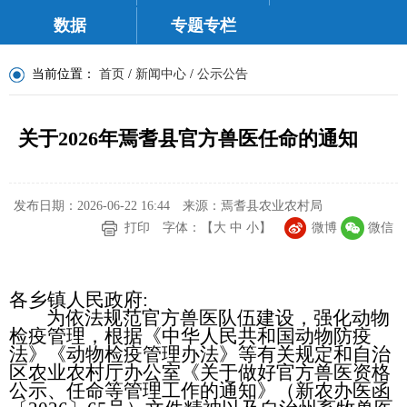
数据
专题专栏
当前位置：
首页
/
新闻中心
/
公示公告
关于2026年焉耆县官方兽医任命的通知
发布日期：2026-06-22 16:44
来源：焉耆县农业农村局
打印
字体：【
大
中
小
】
微博
微信
各乡镇人民政府
:
为依法规范官方兽医队伍建设，强化动物
检疫管理，
根据
《中华人民共和国动物防疫
法》《动物检疫管理办法》等有关规定
和
自治
区
农业农村厅办公室
《关于做好官方兽医资格
公示、任命等管理工作的通知》
（
新农办医函