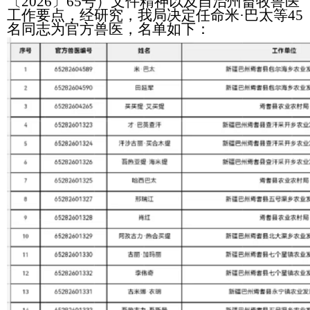
〔
2026
〕
65
号
）
文件精神
以及
自治州畜牧兽医
工作要点，经研究，我局决定任命
米
·巴太
等
45
名同志为官方兽医，名单如下
：