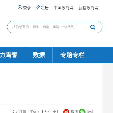
登录
注册
中国政府网
新疆政府网
力焉耆
数据
专题专栏
打印
字体：【
大
中
小
】
微博
微信