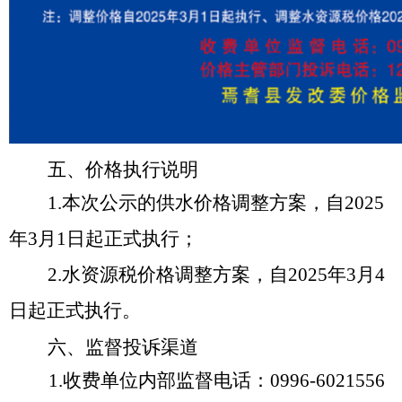
五
、价格执行说明
1.
本次公示的供水价格调整方案，自
2025
年
3
月
1
日
起正式执行；
2.
水资源税价格调整方案，自
2025
年
3
月
4
日
起正式执行。
六
、监督投诉渠道
1.
收费单位内部监督电话：
0996-6021556