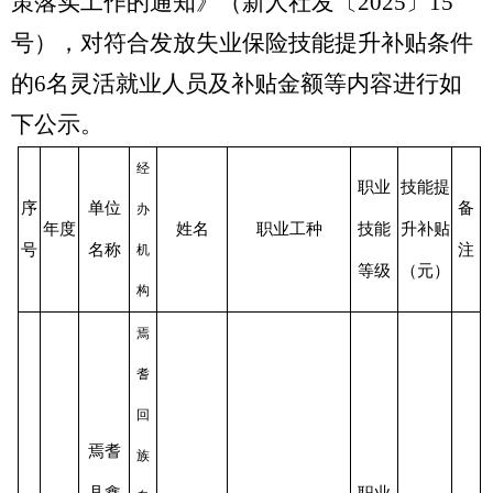
策落实工作的通知
》（新人社发
202
5
15
〔
〕
号），对
符合
发放失业保险技能提升补贴
条件
的
6
名灵活就业人员
及
补贴金额等内容进行
如
下
公示。
经
职业
技能提
序
单位
备
办
年度
姓名
职业工种
技能
升补贴
号
名称
注
机
等级
（元）
构
焉
耆
回
焉耆
族
县鑫
职业