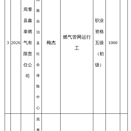
焉耆
族
县鑫
职业
自
泰燃
资格
治
燃气管网运行
梅杰
3
2026
气有
五级
1000
县
工
限责
（初
社
任公
会
级）
保
司
险
中
心
焉
耆