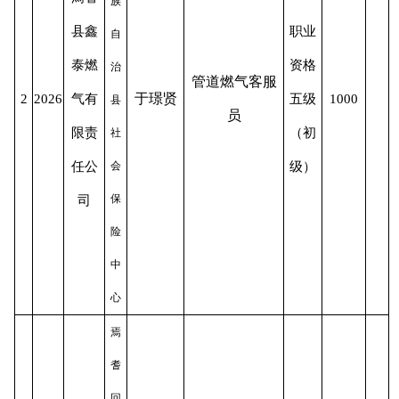
族
县鑫
职业
自
泰燃
资格
治
管道燃气客服
于璟贤
2
2026
气有
五级
1000
县
员
限责
（初
社
任公
会
级）
保
司
险
中
心
焉
耆
回