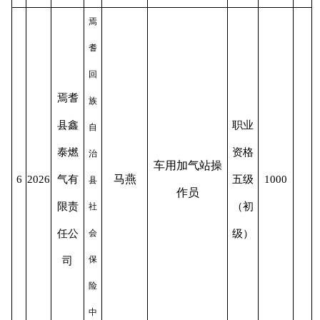
焉
耆
回
焉耆
族
县鑫
职业
自
泰燃
资格
治
车用加气站操
马燕
6
2026
气有
五级
1000
县
作员
限责
（初
社
任公
会
级）
保
司
险
中