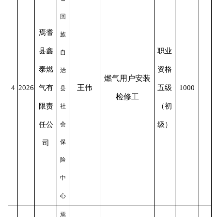
回
焉耆
族
县鑫
职业
自
泰燃
资格
治
燃气用户安装
王伟
4
2026
气有
五级
1000
县
检修工
限责
（初
社
任公
会
级）
保
司
险
中
心
焉