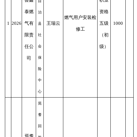
自
泰燃
资格
治
燃气用户安装检
1
2026
气有
王瑞云
五级
1000
县
修工
限责
（初
社
任公
会
级）
保
司
险
中
心
焉
耆
回
焉耆