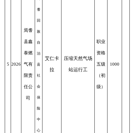
耆
回
焉耆
族
县鑫
职业
自
泰燃
资格
治
艾仁卡
压缩天然气场
5
2026
气有
五级
1000
县
拉
站运行工
限责
（初
社
任公
会
级）
保
司
险
中
心