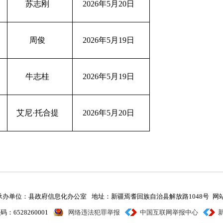
苏志刚
2026
年
5
月
20
日
周俊
2026
年
5
月
19
日
牛志桂
2026
年
5
月
19
日
艾尼
·
托合提
2026
年
5
月
20
日
承办单位：县政府信息化办公室
地址：新疆焉耆回族自治县解放路1048号
网站
：6528260001
网络违法犯罪举报
中国互联网举报中心