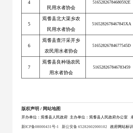
4
51652826784680592E
民用水者协会
焉耆县北大渠乡农
5
5165282678467845XA
民用水者协会
焉耆县查汗采开乡
6
51652826784677545D
农民用水者协会
焉耆县良种场农民
7
516528267846783459
用水者协会
版权声明
/
网站地图
开办单位：焉耆县人民政府
主办单位：焉耆县人民政府办公室
新ICP备08000431号-1
新公安备 65282602000102
政府网站标识码