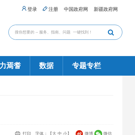
登录
注册
中国政府网
新疆政府网
力焉耆
数据
专题专栏
打印
字体：【
大
中
小
】
微博
微信