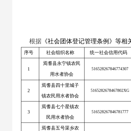
根据
《社会团体登记管理条例》等相
序号
社会组织名称
统一社会信用代码
焉耆县永宁镇农民
1
516528267846774307
用水者协会
焉耆县四十里城子
2
5165282678467802XG
镇农民用水者协会
焉耆县七个星镇农
3
516528267846781777
民用水者协会
焉耆县五号渠乡农