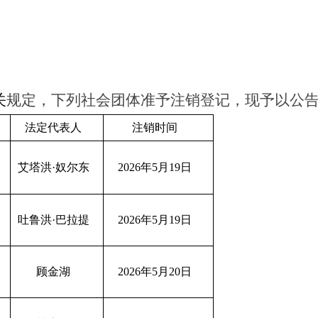
关
规定，下列
社会
团体
准予注销登记，现予以公
法定代表人
注销时间
艾塔洪
·
奴尔东
2026
年
5
月
19
日
吐鲁洪
·
巴拉提
2026
年
5
月
19
日
顾金湖
2026
年
5
月
20
日