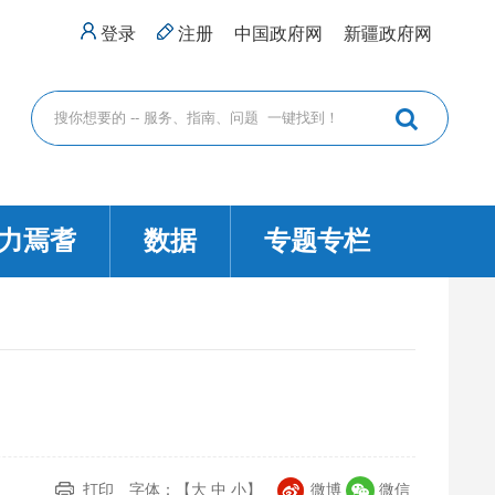
登录
注册
中国政府网
新疆政府网
力焉耆
数据
专题专栏
打印
字体：【
大
中
小
】
微博
微信