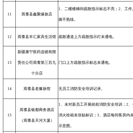
1、二楼楼梯间疏散指示标志不亮；2、工作
11
焉耆县鑫聚缘旅店
握不熟练。
12
焉耆县丰汇家具生活馆
疏散通道上方疏散指示灯未通电。
新疆康宁医药连锁有限
13
责任公司焉耆第三百九
门口上方疏散指示标志未通电。
十分店
14
焉耆县老豫旅馆
无员工消防安全培训记录。
1、未对新员工开展岗前消防安全培训；2
焉耆县银都商务酒店
15
消火栓箱未张贴标识；3、酒店每间客房内
（焉耆县天河大厦）
示意图。