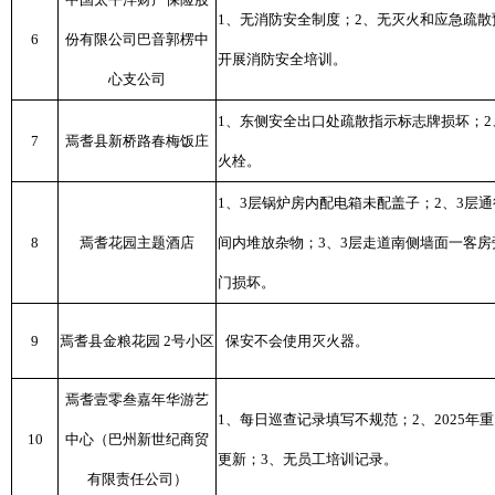
1、无消防安全制度；2、无灭火和应急疏散
6
份有限公司巴音郭楞中
开展消防安全培训。
心支公司
1、东侧安全出口处疏散指示标志牌损坏；
7
焉耆县新桥路春梅饭庄
火栓。
1、3层锅炉房内配电箱未配盖子；2、3层
8
焉耆花园主题酒店
间内堆放杂物；3、3层走道南侧墙面一客
门损坏。
9
焉耆县金粮花园 2号小区
保安不会使用灭火器。
焉耆壹零叁嘉年华游艺
1、每日巡查记录填写不规范；2、2025年
10
中心（巴州新世纪商贸
更新；3、无员工培训记录。
有限责任公司）