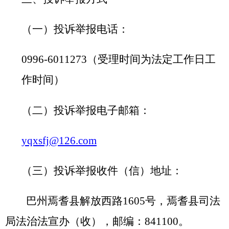
（一）投诉举报电话：
0996
-6011273
（受理时间为法定工作日工
作时间）
（二）投诉举报电子
邮箱
：
yqxsfj@126.com
（
三
）
投诉举报收件（信）地址：
巴州焉耆县解放西
路
1605
号，
焉耆县
司法
局
法治法宣办
（收），邮编：
841
1
00。