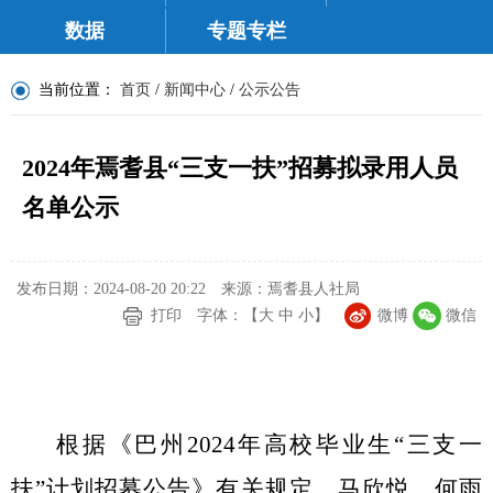
数据
专题专栏
当前位置：
首页
/
新闻中心
/
公示公告
2024年焉耆县“三支一扶”招募拟录用人员
名单公示
发布日期：2024-08-20 20:22
来源：焉耆县人社局
打印
字体：【
大
中
小
】
微博
微信
根据《
巴州
2024
年高校毕业生
“
三支一
扶
”
计划招募公告》有关规定，马欣悦
、
何雨