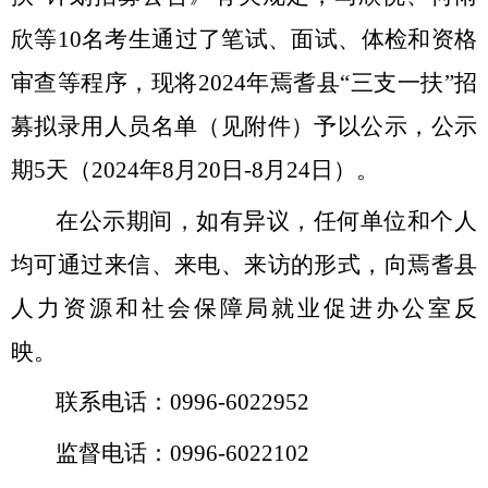
欣等
1
0
名考生通过了笔试、
面试、
体检和资格
审查
等程序，现将
2024
年
焉耆县
“
三支一扶
”
招
募拟录用人员名单（见附件）予以公示
，
公示
期
5
天（
2024
年
8
月
2
0
日
-8
月
2
4
日）
。
在公示期间，如
有异议
，任何单位和个人
均可通过来信、来电、来访的形式，向焉耆县
人力资源和社会保障局就业促进办公室反
映。
联系
电话：
0996
-
6022952
监督电话：
0996-6022102