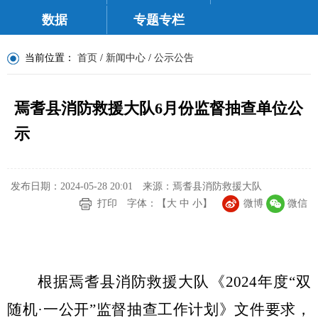
数据
专题专栏
当前位置：
首页
/
新闻中心
/
公示公告
焉耆县消防救援大队6月份监督抽查单位公
示
发布日期：2024-05-28 20:01
来源：焉耆县消防救援大队
打印
字体：【
大
中
小
】
微博
微信
根据焉耆县消防救援大队《
202
4
年度
“
双
随机
·
一公开
”
监督抽查工作计划》文件要求，