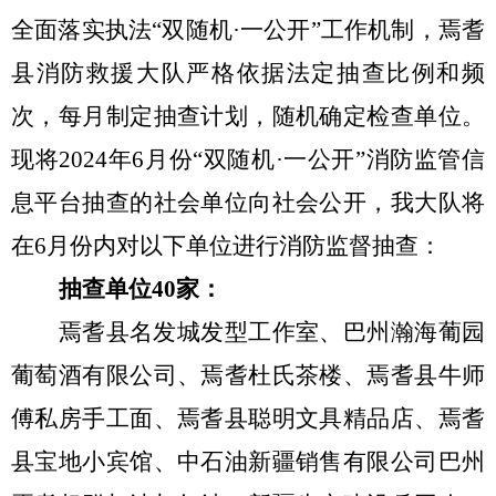
全面落实执法
“
双随机
·
一公开
”
工作机制，焉耆
县消防救援大队严格依据法定抽查比例和频
次，每月制定抽查计划，随机确定检查单位。
现将
202
4
年
6
月份
“
双随机
·
一公开
”
消防监管信
息平台抽查的社会单位向社会公开，我大队将
在
6
月份内对以下单位进行消防监督抽查：
抽查单位
40
家：
焉耆县名发城发型工作室、巴州瀚海葡园
葡萄酒有限公司、焉耆杜氏茶楼、焉耆县牛师
傅私房手工面、焉耆县聪明文具精品店、焉耆
县宝地小宾馆、中石油新疆销售有限公司巴州